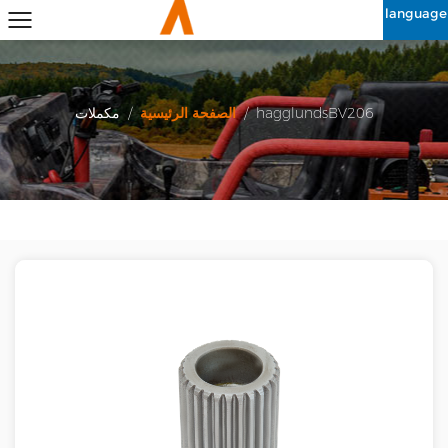
language
hagglundsBV206
/
الصفحة الرئيسية
/
مكملات