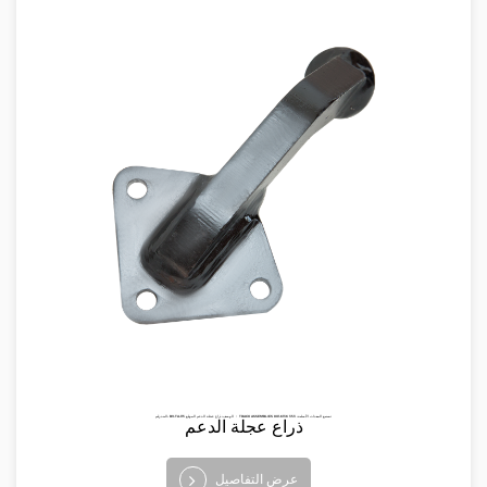
البند رقم: BV-TA-115 الوصف: ذراع عجلة الدعم الموقع ： TRACK ASSEMBLIES تصنيع المعدات الأصلية: 353 6136-801
ذراع عجلة الدعم
عرض التفاصيل