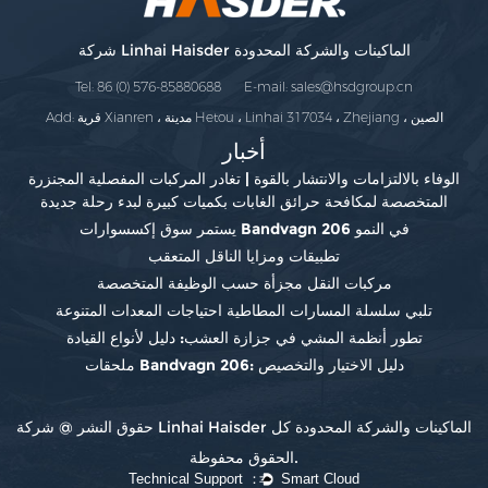
شركة Linhai Haisder الماكينات والشركة المحدودة
Tel: 86 (0) 576-85880688 E-mail:
sales@hsdgroup.cn
Add: قرية Xianren ، مدينة Hetou ، Linhai 317034 ، Zhejiang ، الصين
أخبار
الوفاء بالالتزامات والانتشار بالقوة | تغادر المركبات المفصلية المجنزرة
المتخصصة لمكافحة حرائق الغابات بكميات كبيرة لبدء رحلة جديدة
يستمر سوق إكسسوارات Bandvagn 206 في النمو
تطبيقات ومزايا الناقل المتعقب
مركبات النقل مجزأة حسب الوظيفة المتخصصة
تلبي سلسلة المسارات المطاطية احتياجات المعدات المتنوعة
تطور أنظمة المشي في جزازة العشب: دليل لأنواع القيادة
ملحقات Bandvagn 206: دليل الاختيار والتخصيص
حقوق النشر @ شركة Linhai Haisder الماكينات والشركة المحدودة كل
الحقوق محفوظة.