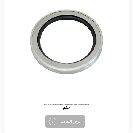
البند رقم: BV-TA-117 الوصف: خاتم الختم الموقع ： TRACK ASSEMBLIES تصنيع المعدات الأصلية: 353 6189-801
ختم
عرض التفاصيل