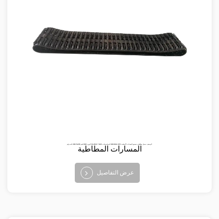
البند رقم: BV-TA-101 الوصف: مسار مطاطي تصنيع المعدات الأصلية: 253 6122-801 المواصفات: 620 * 90.6-64 الوزن: 268 كجم
المسارات المطاطية
عرض التفاصيل