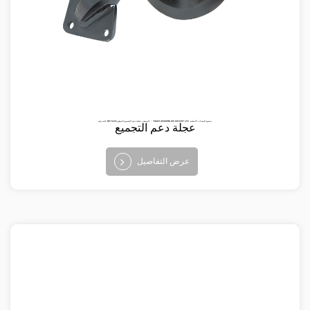
البند رقم: BV-TA-114 الوصف: عجلة دعم التجميع الموقع ： TRACK ASSEMBLIES تصنيع المعدات الأصلية: 453 6197-801
عجلة دعم التجميع
عرض التفاصيل