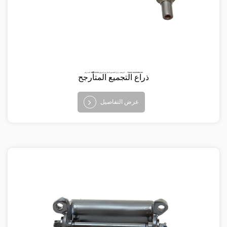
البند رقم: BV-TA-111A الوصف: ذراع التجميع المتأرجح الموقع ： TRACK ASSEMBLIES
ذراع التجميع المتأرجح
عرض التفاصيل