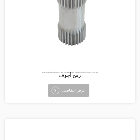
البند رقم: BV-TA-109 الوصف: عمود مجوف ، محرك ضرس الموقع ： TRACK ASSEMBLIES تصنيع المعدات الأصلية: 253 6708-001
رمح أجوف
عرض التفاصيل