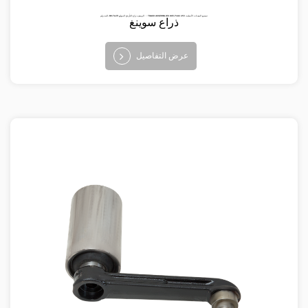
البند رقم: BV-TA-111 الوصف: ذراع التأرجح الموقع ： TRACK ASSEMBLIES تصنيع المعدات الأصلية: 253 7482-803
ذراع سوينغ
عرض التفاصيل