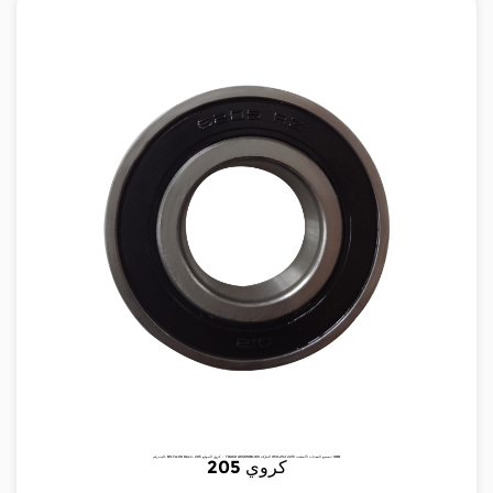
البند رقم: BV-TA-118 Desc: 205 كروي الموقع ： TRACK ASSEMBLIES تصنيع المعدات الأصلية: 2213 2141-050 الماركة: HRB
205 كروي