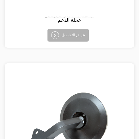
البند رقم: BV-TA-119 الوصف: عجلة الدعم الموقع ： TRACK ASSEMBLIES تصنيع المعدات الأصلية: 453 6197-802
عجلة الدعم
عرض التفاصيل