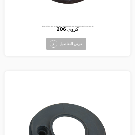
البند رقم: BV-TA-120 Desc: 206 كروي الموقع ： TRACK ASSEMBLIES تصنيع المعدات الأصلية: 2213 2141-060 الماركة: HRB
206 كروي
عرض التفاصيل