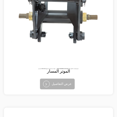
البند رقم: BV-TA-125 تنازليا: شداد المسار الموقع ： TRACK ASSEMBLIES تصنيع المعدات الأصلية: 153 6107-801
الموتر المسار
عرض التفاصيل