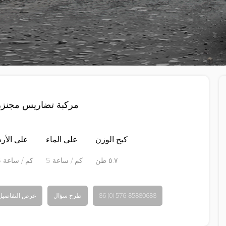
مركبة تضاريس مجنزر
كبح الوزن
على الماء
على الأ
٥.٧ طن
5 كم / ساعة
65 كم / ساعة
86 (0) 576-85880688
طرح سؤال
عرض التفاصيل