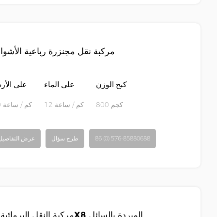
مركبة نقل مجنزرة رباعية الأشوا
كبح الوزن
على الماء
على الأ
800 كجم
12 كم / ساعة
50 كم / ساعة
86 (0) 576-85880688
طرح سؤال
عرض التفاصيل
مركبة النقل البرمائية 8X8 المبردة بالسائل