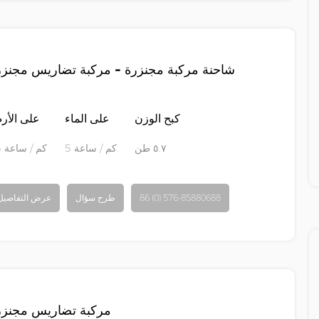
شاحنة مركبة مجنزرة - مركبة تضاريس مجنزر
كبح الوزن
على الماء
على الأ
٥.٧ طن
5 كم / ساعة
65 كم / ساعة
86 (0) 576-85880688
طرح سؤال
عرض التفاصيل
مركبة تضاريس مجنزر