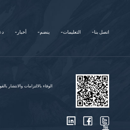
-اتصل بنا
-التعليمات
-ينضم
-أخبار
-د
الوفاء بالالتزامات والانتشار با