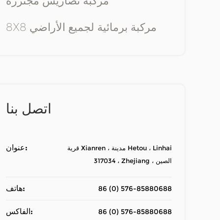
مركبة تضاريس مجنزرة
8X8 مركبة برمائية لجميع الأراضي
اتصل بنا
عنوان:
قرية Xianren ، مدينة Hetou ، Linhai
317034 ، Zhejiang ، الصين
هاتف:
86 (0) 576-85880688
الفاكس:
86 (0) 576-85880688