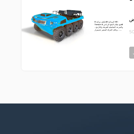
رض
تتكيف مركبة 8x8 البرمائية All-
Terrain مع نظام الدفع الرباعي 8x8
، والسرعة التفاضلية للفرملة والتأرجح
، وناقل الحركة المتغير باستمرار ،...