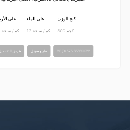
كبح الوزن
على الماء
على الأ
800 كجم
12 كم / ساعة
50 كم / ساعة
86 (0) 576-85880688
طرح سؤال
عرض التفاصيل