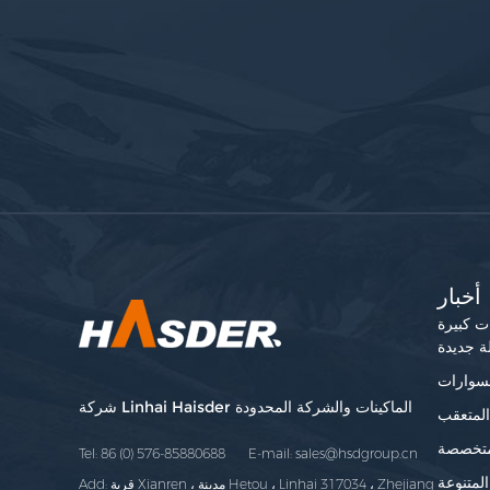
أخبار
ات كبيرة
ة جديدة
شركة Linhai Haisder الماكينات والشركة المحدودة
المتعقب
متخصصة
Tel: 86 (0) 576-85880688 E-mail:
sales@hsdgroup.cn
لمتنوعة
Add: قرية Xianren ، مدينة Hetou ، Linhai 317034 ، Zhejiang