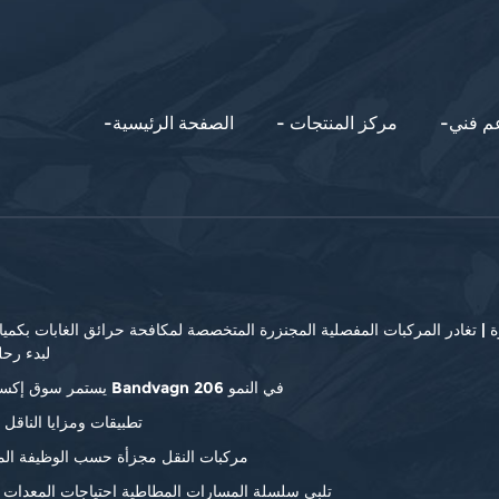
عم فني
- مركز المنتجات
-الصفحة الرئيسية
لقوة | تغادر المركبات المفصلية المجنزرة المتخصصة لمكافحة حرائق الغابات بكمي
لبدء رحل
يستمر سوق إكسسوارات Bandvagn 206 في النمو
تطبيقات ومزايا الناقل 
مركبات النقل مجزأة حسب الوظيفة ال
تلبي سلسلة المسارات المطاطية احتياجات المعدات ا