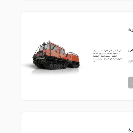
ة
رض
على أساس ناقل الأفراد ، تصمم سيارة
مكافحة الحرائق جهاز رش للمركبة
الخلفية ، وتعتمد الهيكل المتكامل
لخزان المياه في الجراج ، وتثبت مضخة
مي...
ة