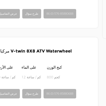
86 (0) 576-85880688
طرح سؤال
عرض التفاصيل
مركبات V-twin 8X8 ATV Waterwheel
كبح الوزن
على الماء
على الأ
800 كجم
12 كم / ساعة
50 كم / ساعة
86 (0) 576-85880688
طرح سؤال
عرض التفاصيل