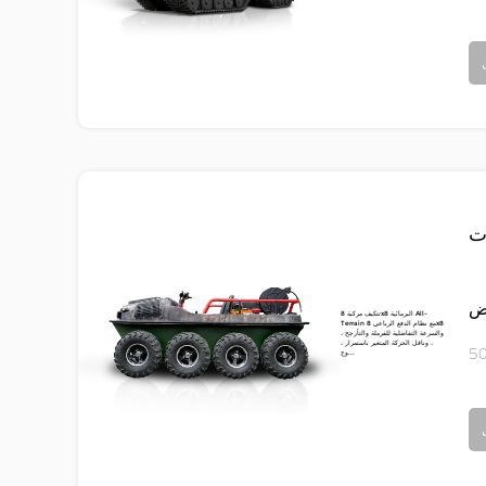
رض
تتكيف مركبة 8x8 البرمائية All-
Terrain مع نظام الدفع الرباعي 8x8
، والسرعة التفاضلية للفرملة والتأرجح
، وناقل الحركة المتغير باستمرار ،
وج...